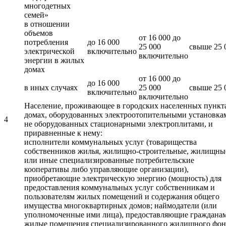
многодетных
семей»
в отношении
объемов
от 16 000 до
потребления
до 16 000
25 000
свыше 25 
электрической
включительно
включительно
энергии в жилых
домах
от 16 000 до
до 16 000
в иных случаях
25 000
свыше 25 
включительно
включительно
Население, проживающее в городских населенных пункт
домах, оборудованных электроотопительными установка
4
не оборудованных стационарными электроплитами, и
приравненные к нему:
исполнители коммунальных услуг (товарищества
собственников жилья, жилищно-строительные, жилищны
или иные специализированные потребительские
кооперативы либо управляющие организации),
приобретающие электрическую энергию (мощность) для
предоставления коммунальных услуг собственникам и
пользователям жилых помещений и содержания общего
имущества многоквартирных домов; наймодатели (или
уполномоченные ими лица), предоставляющие граждана
жилые помещения специализированного жилищного фон