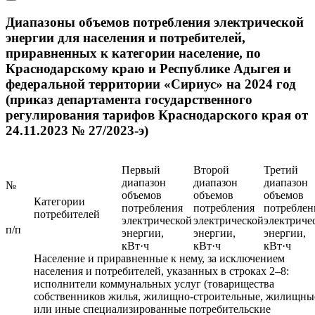
Диапазоны объемов потребления электрической
энергии для населения и потребителей,
приравненных к категории население, по
Краснодарскому краю и Республике Адыгея и
федеральной территории «Сириус» на 2024 год
(приказ департамента государственного
регулирования тарифов Краснодарского края от
24.11.2023 № 27/2023-э)
Первый
Второй
Третий
диапазон
диапазон
диапазон
№
объемов
объемов
объемов
Категории
потребления
потребления
потреблен
потребителей
электрической
электрической
электриче
п/п
энергии,
энергии,
энергии,
кВт·ч
кВт·ч
кВт·ч
Население и приравненные к нему, за исключением
населения и потребителей, указанных в строках 2–8:
исполнители коммунальных услуг (товарищества
собственников жилья, жилищно-строительные, жилищны
или иные специализированные потребительские