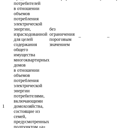
потребителей
в отношении
объемов
потребления
электрической
энергии,
без
израсходованной
ограничения
–
–
для целей
пороговым
содержания
значением
общего
имущества
многоквартирных
домов
в отношении
объемов
потребления
электрической
энергии
потребителями,
включающими
1
домохозяйства,
состоящие из
семей,
предусмотренных
подпунктом «а»