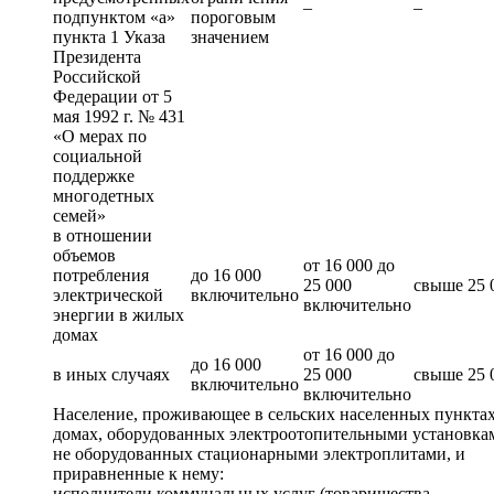
–
–
подпунктом «а»
пороговым
пункта 1 Указа
значением
Президента
Российской
Федерации от 5
мая 1992 г. № 431
«О мерах по
социальной
поддержке
многодетных
семей»
в отношении
объемов
от 16 000 до
потребления
до 16 000
25 000
свыше 25 
электрической
включительно
включительно
энергии в жилых
домах
от 16 000 до
до 16 000
в иных случаях
25 000
свыше 25 
включительно
включительно
Население, проживающее в сельских населенных пунктах
домах, оборудованных электроотопительными установка
не оборудованных стационарными электроплитами, и
приравненные к нему:
исполнители коммунальных услуг (товарищества