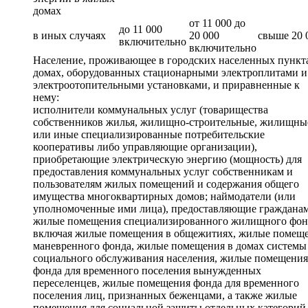
домах
от 11 000 до
до 11 000
в иных случаях
20 000
свыше 20 
включительно
включительно
Население, проживающее в городских населенных пункт
домах, оборудованных стационарными электроплитами и
электроотопительными установками, и приравненные к
нему:
исполнители коммунальных услуг (товарищества
собственников жилья, жилищно-строительные, жилищны
или иные специализированные потребительские
кооперативы либо управляющие организации),
приобретающие электрическую энергию (мощность) для
предоставления коммунальных услуг собственникам и
пользователям жилых помещений и содержания общего
имущества многоквартирных домов; наймодатели (или
уполномоченные ими лица), предоставляющие граждана
жилые помещения специализированного жилищного фон
включая жилые помещения в общежитиях, жилые помещ
маневренного фонда, жилые помещения в домах системы
социального обслуживания населения, жилые помещения
фонда для временного поселения вынужденных
переселенцев, жилые помещения фонда для временного
поселения лиц, признанных беженцами, а также жилые
помещения для социальной защиты отдельных категорий