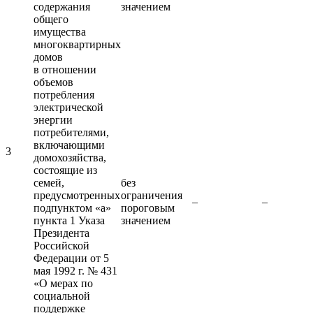
содержания
значением
общего
имущества
многоквартирных
домов
в отношении
объемов
потребления
электрической
энергии
потребителями,
включающими
3
домохозяйства,
состоящие из
семей,
без
предусмотренных
ограничения
–
–
подпунктом «а»
пороговым
пункта 1 Указа
значением
Президента
Российской
Федерации от 5
мая 1992 г. № 431
«О мерах по
социальной
поддержке