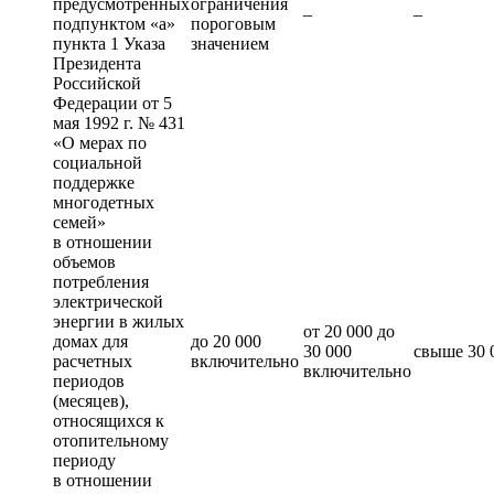
предусмотренных
ограничения
–
–
подпунктом «а»
пороговым
пункта 1 Указа
значением
Президента
Российской
Федерации от 5
мая 1992 г. № 431
«О мерах по
социальной
поддержке
многодетных
семей»
в отношении
объемов
потребления
электрической
энергии в жилых
от 20 000 до
домах для
до 20 000
30 000
свыше 30 
расчетных
включительно
включительно
периодов
(месяцев),
относящихся к
отопительному
периоду
в отношении