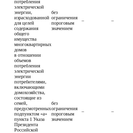
потребления
электрической
энергии,
без
израсходованной
ограничения
–
–
для целей
пороговым
содержания
значением
общего
имущества
многоквартирных
домов
в отношении
объемов
потребления
электрической
энергии
потребителями,
включающими
домохозяйства,
состоящие из
семей,
без
предусмотренных
ограничения
–
–
подпунктом «а»
пороговым
пункта 1 Указа
значением
Президента
Российской