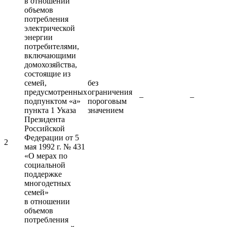
в отношении
объемов
потребления
электрической
энергии
потребителями,
включающими
домохозяйства,
состоящие из
семей,
без
предусмотренных
ограничения
–
–
подпунктом «а»
пороговым
пункта 1 Указа
значением
Президента
Российской
Федерации от 5
2
мая 1992 г. № 431
«О мерах по
социальной
поддержке
многодетных
семей»
в отношении
объемов
потребления