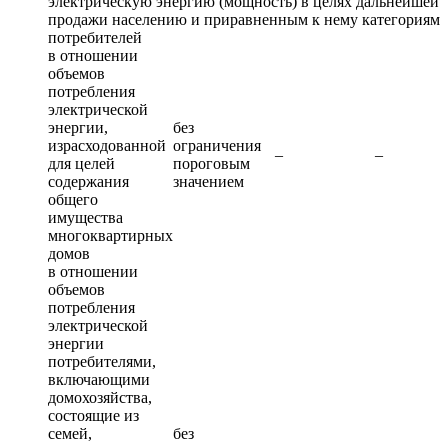
электрическую энергию (мощность) в целях дальнейшей
продажи населению и приравненным к нему категориям
потребителей
в отношении
объемов
потребления
электрической
энергии,
без
израсходованной
ограничения
–
–
для целей
пороговым
содержания
значением
общего
имущества
многоквартирных
домов
в отношении
объемов
потребления
электрической
энергии
потребителями,
включающими
домохозяйства,
состоящие из
семей,
без