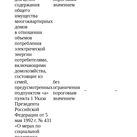
содержания
значением
общего
имущества
многоквартирных
домов
в отношении
объемов
потребления
электрической
энергии
потребителями,
включающими
домохозяйства,
состоящие из
семей,
без
предусмотренных
ограничения
–
–
подпунктом «а»
пороговым
пункта 1 Указа
значением
Президента
Российской
Федерации от 5
мая 1992 г. № 431
«О мерах по
социальной
поддержке