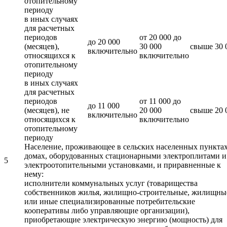
отопительному
периоду
в иных случаях
для расчетных
периодов
от 20 000 до
до 20 000
(месяцев),
30 000
свыше 30 
включительно
относящихся к
включительно
отопительному
периоду
в иных случаях
для расчетных
периодов
от 11 000 до
до 11 000
(месяцев), не
20 000
свыше 20 
включительно
относящихся к
включительно
отопительному
периоду
Население, проживающее в сельских населенных пунктах
домах, оборудованных стационарными электроплитами и
5
электроотопительными установками, и приравненные к
нему:
исполнители коммунальных услуг (товарищества
собственников жилья, жилищно-строительные, жилищны
или иные специализированные потребительские
кооперативы либо управляющие организации),
приобретающие электрическую энергию (мощность) для