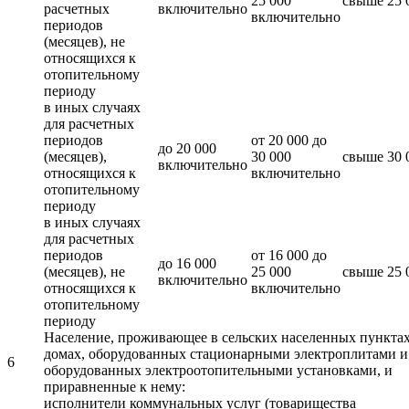
25 000
свыше 25 
расчетных
включительно
включительно
периодов
(месяцев), не
относящихся к
отопительному
периоду
в иных случаях
для расчетных
периодов
от 20 000 до
до 20 000
(месяцев),
30 000
свыше 30 
включительно
относящихся к
включительно
отопительному
периоду
в иных случаях
для расчетных
периодов
от 16 000 до
до 16 000
(месяцев), не
25 000
свыше 25 
включительно
относящихся к
включительно
отопительному
периоду
Население, проживающее в сельских населенных пунктах
домах, оборудованных стационарными электроплитами и
6
оборудованных электроотопительными установками, и
приравненные к нему:
исполнители коммунальных услуг (товарищества