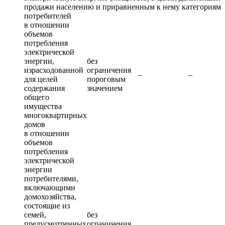
продажи населению и приравненным к нему категориям
потребителей
в отношении
объемов
потребления
электрической
энергии,
без
израсходованной
ограничения
–
–
для целей
пороговым
содержания
значением
общего
имущества
многоквартирных
домов
в отношении
объемов
потребления
электрической
энергии
потребителями,
включающими
домохозяйства,
состоящие из
семей,
без
предусмотренных
ограничения