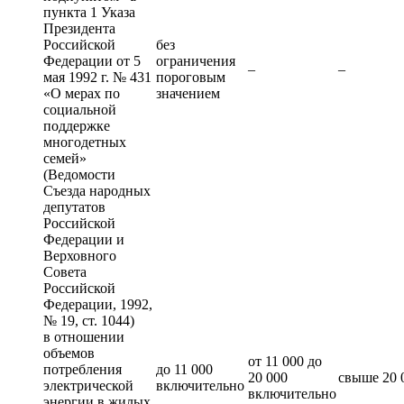
пункта 1 Указа
Президента
Российской
без
Федерации от 5
ограничения
–
–
мая 1992 г. № 431
пороговым
«О мерах по
значением
социальной
поддержке
многодетных
семей»
(Ведомости
Съезда народных
депутатов
Российской
Федерации и
Верховного
Совета
Российской
Федерации, 1992,
№ 19, ст. 1044)
в отношении
объемов
от 11 000 до
потребления
до 11 000
20 000
свыше 20 
электрической
включительно
включительно
энергии в жилых