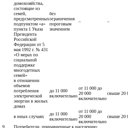
домохозяйства,
состоящие из
семей,
без
предусмотренных
ограничения
–
–
подпунктом «а»
пороговым
пункта 1 Указа
значением
Президента
Российской
Федерации от 5
мая 1992 г. № 431
«О мерах по
социальной
поддержке
многодетных
семей»
в отношении
объемов
от 11 000 до
потребления
до 11 000
20 000
свыше 20 
электрической
включительно
включительно
энергии в жилых
домах
от 11 000 до
до 11 000
в иных случаях
20 000
свыше 20 
включительно
включительно
9
Потребители, приравненные к населению: