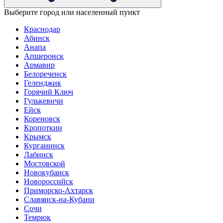
Выберите город или населенный пункт
Краснодар
Абинск
Анапа
Апшеронск
Армавир
Белореченск
Геленджик
Горячий Ключ
Гулькевичи
Ейск
Кореновск
Кропоткин
Крымск
Курганинск
Лабинск
Мостовской
Новокубанск
Новороссийск
Приморско-Ахтарск
Славянск-на-Кубани
Сочи
Темрюк