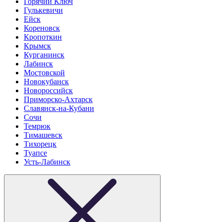
Горячий Ключ
Гулькевичи
Ейск
Кореновск
Кропоткин
Крымск
Курганинск
Лабинск
Мостовской
Новокубанск
Новороссийск
Приморско-Ахтарск
Славянск-на-Кубани
Сочи
Темрюк
Тимашевск
Тихорецк
Туапсе
Усть-Лабинск