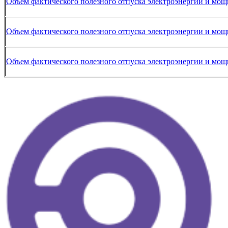
Объем фактического полезного отпуска электроэнергии и мощ
Объем фактического полезного отпуска электроэнергии и мощ
Объем фактического полезного отпуска электроэнергии и мощ