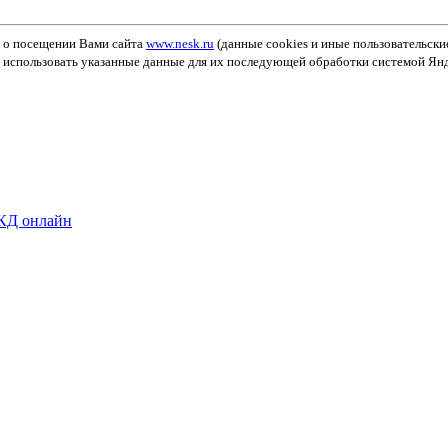
х о посещении Вами сайта
www.nesk.ru
(данные cookies и иные пользовательск
т использовать указанные данные для их последующей обработки системой Ян
МКД онлайн