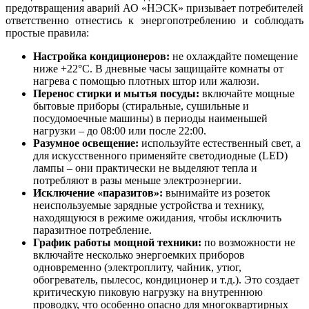
предотвращения аварий АО «НЭСК» призывает потребителей
ответственно отнестись к энергопотреблению и соблюдать
простые правила:
Настройка кондиционеров:
не охлаждайте помещение
ниже +22°C. В дневные часы защищайте комнаты от
нагрева с помощью плотных штор или жалюзи.
Перенос стирки и мытья посуды:
включайте мощные
бытовые приборы (стиральные, сушильные и
посудомоечные машины) в периоды наименьшей
нагрузки – до 08:00 или после 22:00.
Разумное освещение:
используйте естественный свет, а
для искусственного применяйте светодиодные (LED)
лампы – они практически не выделяют тепла и
потребляют в разы меньше электроэнергии.
Исключение «паразитов»:
вынимайте из розеток
неиспользуемые зарядные устройства и технику,
находящуюся в режиме ожидания, чтобы исключить
паразитное потребление.
График работы мощной техники:
по возможности не
включайте несколько энергоемких приборов
одновременно (электроплиту, чайник, утюг,
обогреватель, пылесос, кондиционер и т.д.). Это создает
критическую пиковую нагрузку на внутреннюю
проводку, что особенно опасно для многоквартирных