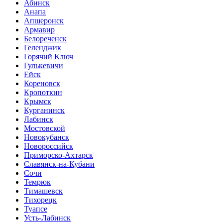
Абинск
Анапа
Апшеронск
Армавир
Белореченск
Геленджик
Горячий Ключ
Гулькевичи
Ейск
Кореновск
Кропоткин
Крымск
Курганинск
Лабинск
Мостовской
Новокубанск
Новороссийск
Приморско-Ахтарск
Славянск-на-Кубани
Сочи
Темрюк
Тимашевск
Тихорецк
Туапсе
Усть-Лабинск