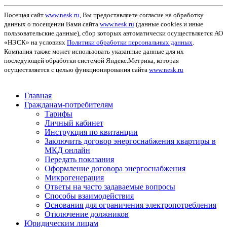
Посещая сайт
www.nesk.ru
, Вы предоставляете согласие на обработку
данных о посещении Вами сайта
www.nesk.ru
(данные cookies и иные
пользовательские данные), сбор которых автоматически осуществляется АО
«НЭСК» на условиях
Политики обработки персональных данных
.
Компания также может использовать указанные данные для их
последующей обработки системой Яндекс.Метрика, которая
осуществляется с целью функционирования сайта
www.nesk.ru
Главная
Гражданам-потребителям
Тарифы
Личный кабинет
Инструкция по квитанции
Заключить договор энергоснабжения квартиры в
МКД онлайн
Передать показания
Оформление договора энергоснабжения
Микрогенерация
Ответы на часто задаваемые вопросы
Способы взаимодействия
Основания для ограничения электропотребления
Отключение должников
Юридическим лицам