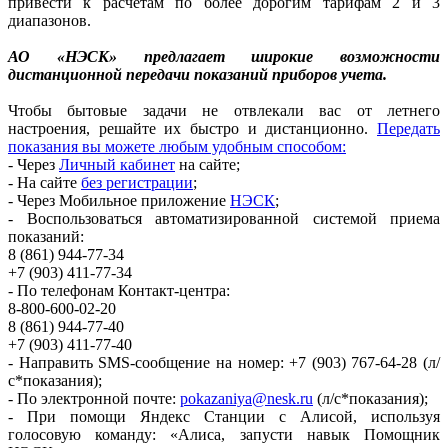
привести к расчётам по более дорогим тарифам 2 и 3
диапазонов.
АО «НЭСК» предлагает широкие возможности
дистанционной передачи показаний приборов учета.
Чтобы бытовые задачи не отвлекали вас от летнего
настроения, решайте их быстро и дистанционно.
Передать
показания вы можете любым удобным способом:
- Через
Личный кабинет
на сайте;
- На сайте
без регистрации
;
- Через Мобильное приложение
НЭСК
;
- Воспользоваться автоматизированной системой приема
показаний:
8 (861) 944-77-34
+7 (903) 411-77-34
- По телефонам Контакт-центра:
8-800-600-02-20
8 (861) 944-77-40
+7 (903) 411-77-40
- Направить SMS-сообщение на номер: +7 (903) 767-64-28 (л/
с*показания);
- По электронной почте:
pokazaniya@nesk.ru
(л/с*показания);
- При помощи Яндекс Станции с Алисой, используя
голосовую команду: «Алиса, запусти навык Помощник