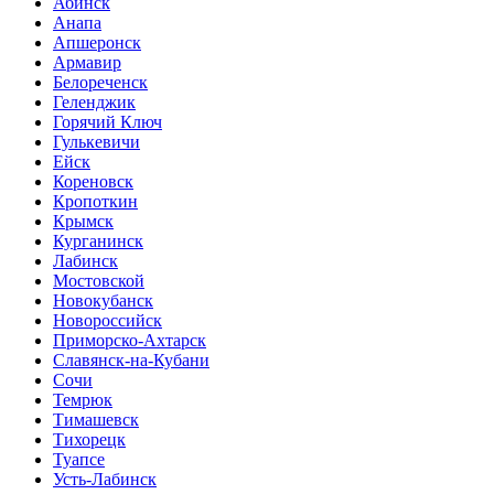
Абинск
Анапа
Апшеронск
Армавир
Белореченск
Геленджик
Горячий Ключ
Гулькевичи
Ейск
Кореновск
Кропоткин
Крымск
Курганинск
Лабинск
Мостовской
Новокубанск
Новороссийск
Приморско-Ахтарск
Славянск-на-Кубани
Сочи
Темрюк
Тимашевск
Тихорецк
Туапсе
Усть-Лабинск