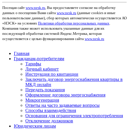
Посещая сайт
www.nesk.ru
, Вы предоставляете согласие на обработку
данных о посещении Вами сайта
www.nesk.ru
(данные cookies и иные
пользовательские данные), сбор которых автоматически осуществляется АО
«НЭСК» на условиях
Политики обработки персональных данных
.
Компания также может использовать указанные данные для их
последующей обработки системой Яндекс.Метрика, которая
осуществляется с целью функционирования сайта
www.nesk.ru
Главная
Гражданам-потребителям
Тарифы
Личный кабинет
Инструкция по квитанции
Заключить договор энергоснабжения квартиры в
МКД онлайн
Передать показания
Оформление договора энергоснабжения
Микрогенерация
Ответы на часто задаваемые вопросы
Способы взаимодействия
Основания для ограничения электропотребления
Отключение должников
Юридическим лицам